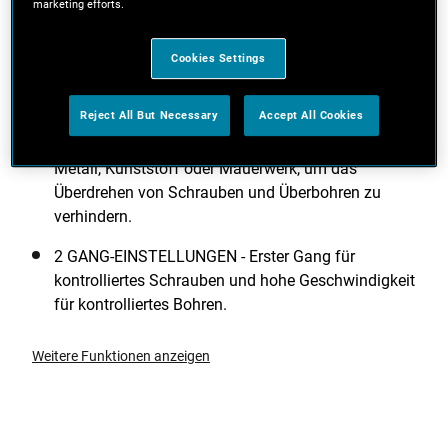
marketing efforts.
KRAFTVOLLES DREHMOMENT – Ideal für
Schraub- und Bohranwendungen rund ums Haus
mit einem maximalen Drehmoment von 45Nm.
Cookies Settings
11 DREHMOMENSTUFEN + VARIABLE
Reject All But Necessary
Accept All Cookies
GESCHWINDIGKEITSAUSLÖSUNG – Für präzise
Kontrolle beim Schrauben und Bohren in Holz,
Metall, Kunststoff oder Mauerwerk, um das
Überdrehen von Schrauben und Überbohren zu
verhindern.
2 GANG-EINSTELLUNGEN - Erster Gang für
kontrolliertes Schrauben und hohe Geschwindigkeit
für kontrolliertes Bohren.
Weitere Funktionen anzeigen