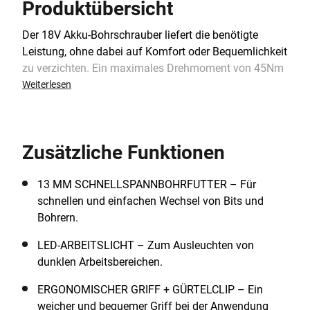
Produktübersicht
Der 18V Akku-Bohrschrauber liefert die benötigte
Leistung, ohne dabei auf Komfort oder Bequemlichkeit
zu verzichten. Ein maximales Drehmoment von 45Nm
macht das Bohren und Schrauben in Holz, Kunststoff
Weiterlesen
und Metall zum Kinderspiel. Mit 2 Gang-Einstellungen,
einem variablen Geschwindigkeitsauslöser und 11
Drehmomentstufen lässt sich Leistung und Kontrolle
Zusätzliche Funktionen
für jede Aufgabe leicht anpassen. Ein schlüsselloses,
einhülsiges Bohrfutter ermöglicht schnelle und
einfache Bitwechsel, während das eingebaute LED-
13 MM SCHNELLSPANNBOHRFUTTER – Für
Licht sicherstellt, dass du die Arbeit immer im Blick
schnellen und einfachen Wechsel von Bits und
behältst. Genieße dank des ergonomischen,
Bohrern.
weichgegriffenen Handgriffs mehr Komfort und
LED-ARBEITSLICHT – Zum Ausleuchten von
Stabilität, mit einem abnehmbaren Gürtelclip, um
dunklen Arbeitsbereichen.
deinen Bohrer stets griffbereit zu halten. Das
orangefarbene Werkzeuggehäuse besteht zu 50% aus
ERGONOMISCHER GRIFF + GÜRTELCLIP – Ein
recyceltem Material von Tritan™ Renew*, was den
weicher und bequemer Griff bei der Anwendung