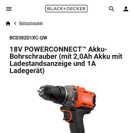
Skip to main content
Breadcrumb
Search
Bohrschrauber
Home
BCD382D1XC-QW
18V POWERCONNECT™ Akku-
Bohrschrauber (mit 2,0Ah Akku mit
Ladestandsanzeige und 1A
Ladegerät)