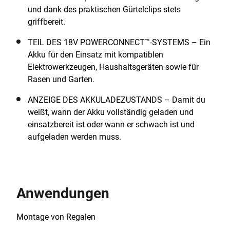
Planeten nachhaltig unterstützt. Als Teil des 18V
und dank des praktischen Gürtelclips stets
POWERCONNECT™-Systems funktioniert der
griffbereit.
abnehmbare Akku mit allen BLACK+DECKER® 18V
Akkuwerkzeugen**. Dieses Produkt wird mit einem
TEIL DES 18V POWERCONNECT™-SYSTEMS – Ein
2,0Ah Akku mit Ladestandsanzeige und einem 1A
Akku für den Einsatz mit kompatiblen
Ladegerät geliefert. *Das recycelte Material ist durch
Elektrowerkzeugen, Haushaltsgeräten sowie für
einen Drittanbieter im Rahmen eines
Rasen und Garten.
Massenbilanzierungsverfahrens zertifiziert.
ANZEIGE DES AKKULADEZUSTANDS – Damit du
**Ausgenommen BCD900 SDS Bohrhammer.
weißt, wann der Akku vollständig geladen und
einsatzbereit ist oder wann er schwach ist und
aufgeladen werden muss.
Anwendungen
Montage von Regalen