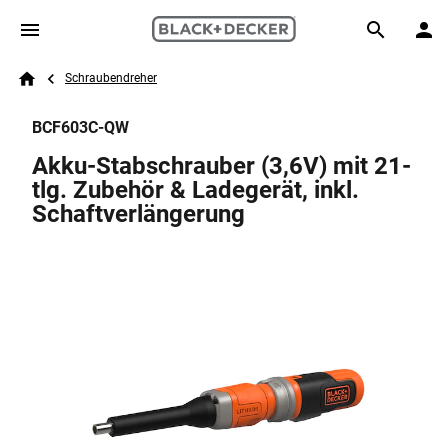
Skip to main content
Breadcrumb
Search
Schraubendreher
Home
BCF603C-QW
Akku-Stabschrauber (3,6V) mit 21-
tlg. Zubehör & Ladegerät, inkl.
Schaftverlängerung