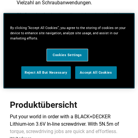
Vielzahl an Schraubanwendungen.
3¾ Stunden Ladezeit stellen sicher, dass der Akku-
Schrauber schnell wieder aufgeladen und
By clicking “Accept All Cookies”, you agree to the storing of cookies on your
einsatzbereit ist
device to enhance site navigation, analyze site usage, and assist in our
marketing efforts.
Einfaches Umschalten zwischen Rechts-/Linkslauf
ermöglicht schnellen Wechsel zwischen Ein- und
Cookies Settings
Ausschrauben.
Weitere Funktionen anzeigen
Reject All But Necessary
Accept All Cookies
Produktübersicht
Put your world in order with a BLACK+DECKER
Lithium-ion 3.6V In-line screwdriver. With 5N.5m of
torque, screwdriving jobs are quick and effortless.