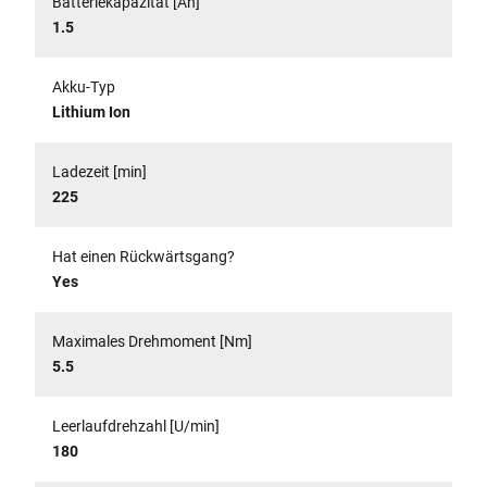
Batteriekapazität [Ah]
1.5
Akku-Typ
Lithium Ion
Ladezeit [min]
225
Hat einen Rückwärtsgang?
Yes
Maximales Drehmoment [Nm]
5.5
Leerlaufdrehzahl [U/min]
180