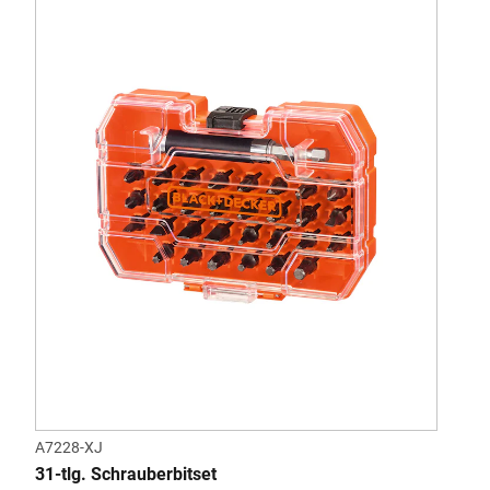
A7228-XJ
BDC
31-tlg. Schrauberbitset
12V