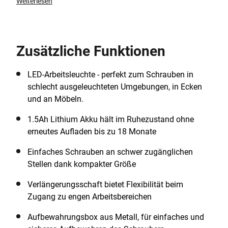
Simply attach the extendable part to the screwdriver to
Weiterlesen
reach those awkward spaces. The LED work light
provides greater visibility when screwdriving in dark
areas. The lithium-ion battery can hold charge for up
Zusätzliche Funktionen
to 18months whilst not in use, meaning that your
screwdriver is ready for your next project when you
need it. Comes in a handy storage tin.
LED-Arbeitsleuchte - perfekt zum Schrauben in
schlecht ausgeleuchteten Umgebungen, in Ecken
und an Möbeln.
1.5Ah Lithium Akku hält im Ruhezustand ohne
erneutes Aufladen bis zu 18 Monate
Einfaches Schrauben an schwer zugänglichen
Stellen dank kompakter Größe
Verlängerungsschaft bietet Flexibilität beim
Zugang zu engen Arbeitsbereichen
Aufbewahrungsbox aus Metall, für einfaches und