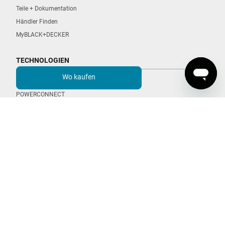
Teile + Dokumentation
Händler Finden
MyBLACK+DECKER
TECHNOLOGIEN
Wo kaufen
POWERCOMMAND
POWERCONNECT
POWERSERIES Extreme
POWERSERIES +
SMART TECH Staubsauger
BLACK+DECKER
Über Uns
Ideen + Inspiration
Sponsoring + Partnerschaft
Karriere