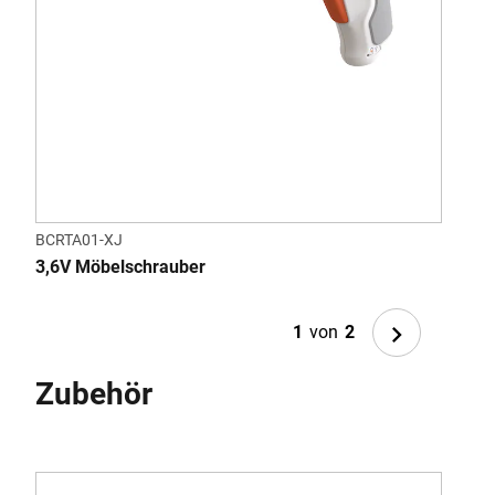
BCRTA01-XJ
BDC
3,6V Möbelschrauber
7.2V
Next
1
von
2
Zubehör