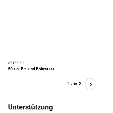
A7188-XJ
BDC
50-tlg. Bit- und Bohrerset
12V
Next
1
von
2
Unterstützung