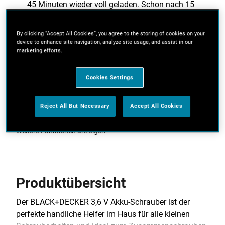
45 Minuten wieder voll geladen. Schon nach 15
Minuten lassen sich wieder 50 Schrauben (25 mm)
einschrauben.
By clicking “Accept All Cookies”, you agree to the storing of cookies on your
device to enhance site navigation, analyze site usage, and assist in our
Kraftvoll: Hohes Drehmoment von 5,5 Nm erlaubt
marketing efforts.
auch größere Schraubendurchmesser
Cookies Settings
Komfortabel: LED-Licht zum Ausleuchten von
dunklen Arbeitsbereichen und großflächiger
Schalter für einfache Steuerung
Reject All But Necessary
Accept All Cookies
Weitere Funktionen anzeigen
Produktübersicht
Der BLACK+DECKER 3,6 V Akku-Schrauber ist der
perfekte handliche Helfer im Haus für alle kleinen