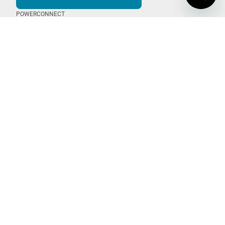
POWERCOMMAND
POWERCONNECT
POWERSERIES Extreme
POWERSERIES +
SMART TECH Staubsauger
BLACK+DECKER
Über Uns
Ideen + Inspiration
Sponsoring + Partnerschaft
Karriere
Reiche deine Idee ein