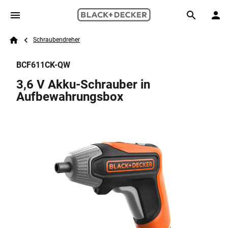
Skip to main content
Breadcrumb
Search
Schraubendreher
Home
BCF611CK-QW
3,6 V Akku-Schrauber in
Aufbewahrungsbox