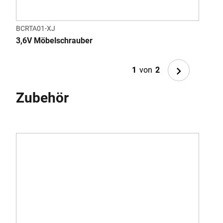
BCRTA01-XJ
BDC
3,6V Möbelschrauber
7.2V
Next
1
von
2
Zubehör