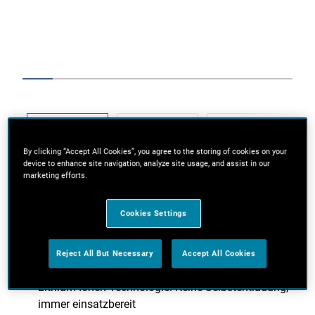
Go to slide 1
Go to slide 2
Go to slide 3
Go to slide 4
Go to slide 5
Go to slide 6
Go to slide 7
Go to slide 8
Go to slide
Previous
By clicking “Accept All Cookies”, you agree to the storing of cookies on your
device to enhance site navigation, analyze site usage, and assist in our
marketing efforts.
Cookies Settings
Next
Reject All But Necessary
Accept All Cookies
Lithium-Ionen Technologie: Keine Selbstentladung,
immer einsatzbereit