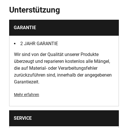
Eingebaute Sicherheitstechnik schützt vor Überlastung
Unterstützung
oder Überhitzung. Ein robustes und kompaktes
Akkugehäuse gewährleistet lange Lebensdauer. Die
LED Ladezustandsanzeige erlaubt jederzeit das
GARANTIE
Abrufen des aktuellen Ladezustands. Der Akku ist mit
allen 18V POWERCONNECT™ Akkugeräten
kompatibel.* Die Auswahl ist riesig – vom Akkusauger
2 JAHR GARANTIE
über die Stichsäge bis zum Rasenmäher.
Wir sind von der Qualität unserer Produkte
POWERCONNECT™ ist stark und zuverlässig in jedem
überzeugt und reparieren kostenlos alle Mängel,
passenden Produkt. *Ausgenommen ist der BCD900
die auf Material- oder Verarbeitungsfehler
SDS-Hammerbohrer.
zurückzuführen sind, innerhalb der angegebenen
Garantiezeit.
Mehr erfahren
SERVICE