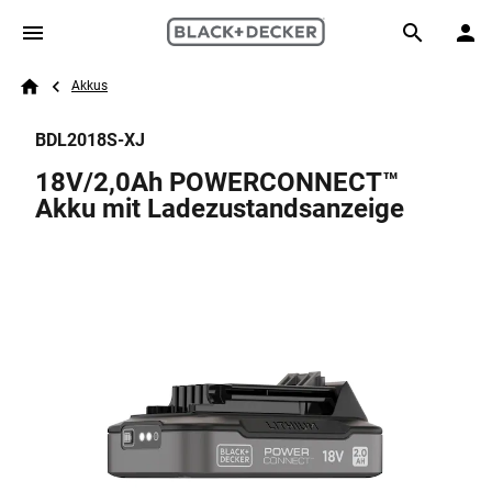
Skip to main content
Breadcrumb
Search
Akkus
Home
BDL2018S-XJ
18V/2,0Ah POWERCONNECT™
Akku mit Ladezustandsanzeige