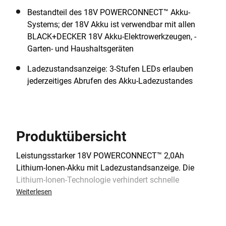
Bestandteil des 18V POWERCONNECT™ Akku-
Systems; der 18V Akku ist verwendbar mit allen
BLACK+DECKER 18V Akku-Elektrowerkzeugen, -
Garten- und Haushaltsgeräten
Ladezustandsanzeige: 3-Stufen LEDs erlauben
jederzeitiges Abrufen des Akku-Ladezustandes
Produktübersicht
Leistungsstarker 18V POWERCONNECT™ 2,0Ah
Lithium-Ionen-Akku mit Ladezustandsanzeige. Die
Lithium-Ionen-Technologie verhindert schnelle
Selbstentladung, so dass der Akku immer
Weiterlesen
einsatzbereit ist. Optimales Zellen-Management sorgt
für konstante Überwachung aller Akku-Funktionen.