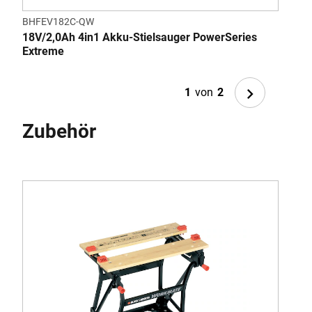
BHFEV182C-QW
GTC
18V/2,0Ah 4in1 Akku-Stielsauger PowerSeries
18V
Extreme
Next
1
von
2
Zubehör