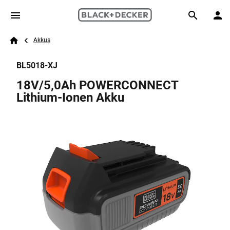
Skip to main content
Breadcrumb
Search
Akkus
Home
BL5018-XJ
18V/5,0Ah POWERCONNECT
Lithium-Ionen Akku