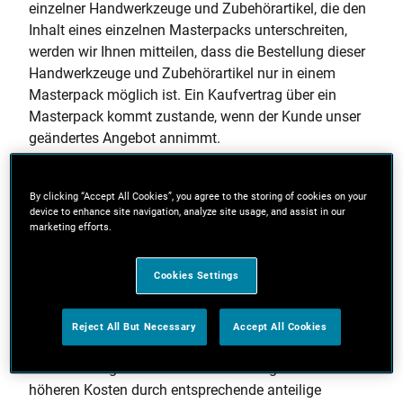
einzelner Handwerkzeuge und Zubehörartikel, die den
Inhalt eines einzelnen Masterpacks unterschreiten,
werden wir Ihnen mitteilen, dass die Bestellung dieser
Handwerkzeuge und Zubehörartikel nur in einem
Masterpack möglich ist. Ein Kaufvertrag über ein
Masterpack kommt zustande, wenn der Kunde unser
geändertes Angebot annimmt.
3 Preise
3.1 Die jeweiligen Preise sind in der jeweils zum
By clicking “Accept All Cookies”, you agree to the storing of cookies on your
device to enhance site navigation, analyze site usage, and assist in our
Zeitpunkt des Vertragsschlusses gültigen
marketing efforts.
Einkaufspreisliste geregelt.
3.2 Sind nach dem Vertragsschluss nicht konkret
Cookies Settings
vorhersehbare und von uns nicht zu vertretende
Kostensteigerungen um [5] % oder mehr im Vergleich
zum Zeitpunkt des Vertragsschlusses im Hinblick auf
Reject All But Necessary
Accept All Cookies
den Vertragsgegenstand bei uns eingetreten, so sind
wir nach billigem Ermessen zur Weitergabe der
höheren Kosten durch entsprechende anteilige