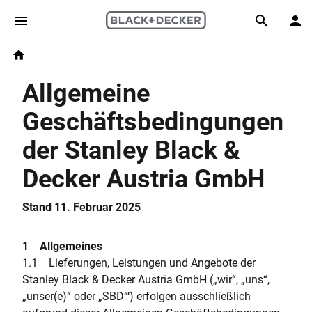
Skip to main content
Breadcrumb
Search
Home
Allgemeine
Geschäftsbedingungen
der Stanley Black &
Decker Austria GmbH
Stand 11. Februar 2025
1 Allgemeines
1.1 Lieferungen, Leistungen und Angebote der
Stanley Black & Decker Austria GmbH („wir“, „uns“,
„unser(e)“ oder „SBD“‘) erfolgen ausschließlich