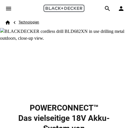
Skip to main content
Breadcrumb
Search
Technologien
Home
POWERCONNECT™
Das vielseitige 18V Akku-