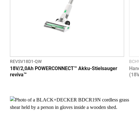
REVSV18D1-QW
BCH
18V/2,0Ah POWERCONNECT™ Akku-Stielsauger
Han
reviva™
(18V