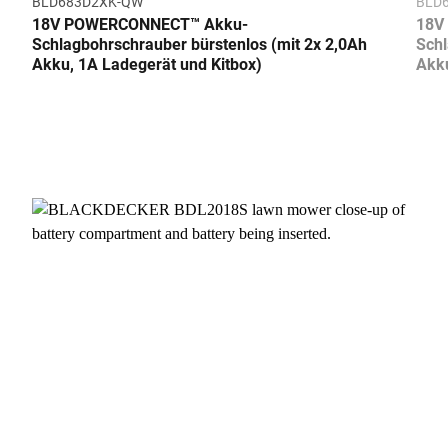
BLD683D2XK-QW
BLD
18V POWERCONNECT™ Akku-
18V
Schlagbohrschrauber bürstenlos (mit 2x 2,0Ah
Schl
Akku, 1A Ladegerät und Kitbox)
Akku