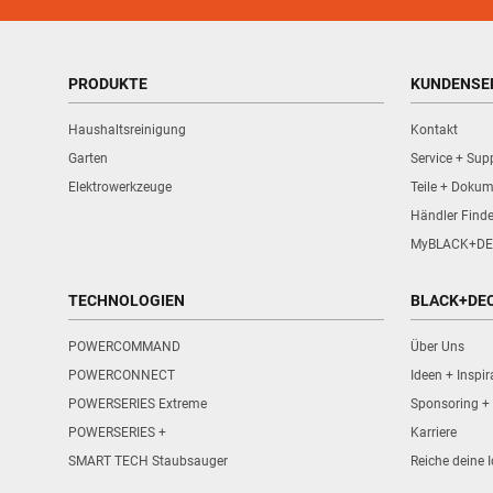
PRODUKTE
KUNDENSE
Haushaltsreinigung
Kontakt
Garten
Service + Sup
Elektrowerkzeuge
Teile + Dokum
Händler Find
MyBLACK+DE
TECHNOLOGIEN
BLACK+DE
POWERCOMMAND
Über Uns
POWERCONNECT
Ideen + Inspir
POWERSERIES Extreme
Sponsoring + 
POWERSERIES +
Karriere
SMART TECH Staubsauger
Reiche deine I