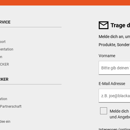
RVICE
Trage d
Melde dich an, 
port
Produkte, Sonder
entation
User Details
Vorname
en
CKER
CKER
E-Mail Adresse
ation
Partnerschaft
Melde dich
und Angebo
dee ein
Interessen (optio