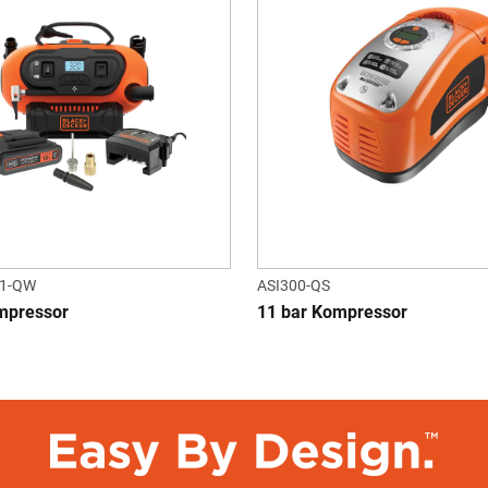
1-QW
ASI300-QS
mpressor
11 bar Kompressor