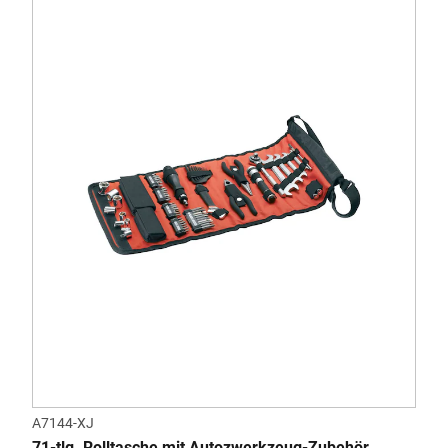
A7144-XJ
71-tlg. Rolltasche mit Autozwerkzeug-Zubehör