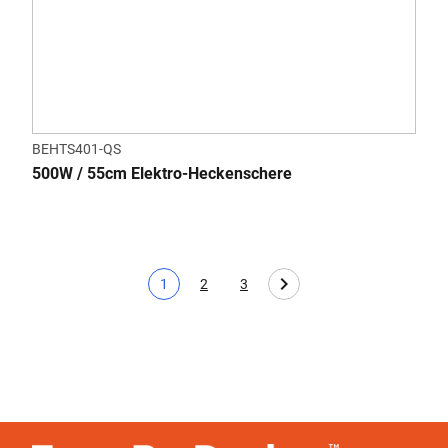
BEHTS401-QS
500W / 55cm Elektro-Heckenschere
1
2
3
Aktuelle Seite
Page
Page