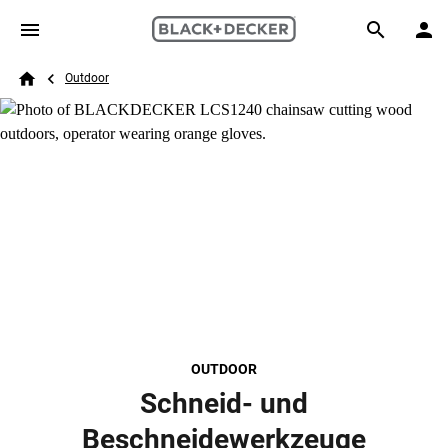
Skip to main content
Breadcrumb
Search
Outdoor
Home
OUTDOOR
Schneid- und
Beschneidewerkzeuge