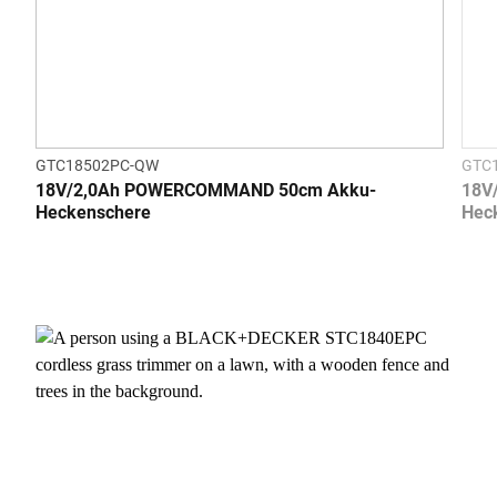
GTC18502PC-QW
GTC
18V/2,0Ah POWERCOMMAND 50cm Akku-
18V
Heckenschere
Hec