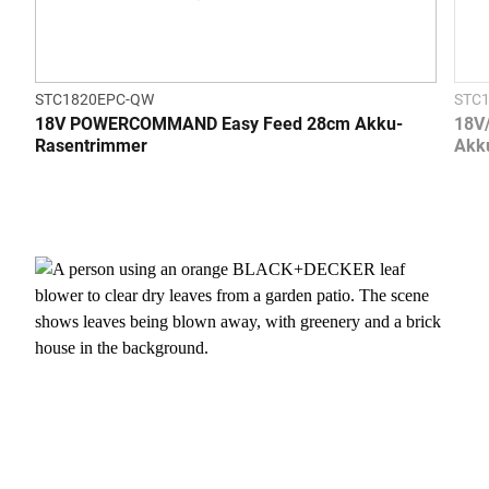
STC1820EPC-QW
STC
18V POWERCOMMAND Easy Feed 28cm Akku-
18V
Rasentrimmer
Akk