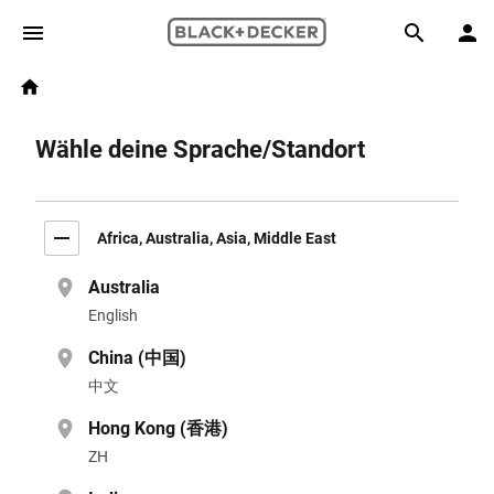
Skip to main content
Breadcrumb
Search
Home
Wähle deine Sprache/Standort
Africa, Australia, Asia, Middle East
Australia
English
China (中国)
中文
Hong Kong (香港)
ZH