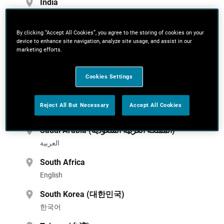
India
English
By clicking “Accept All Cookies”, you agree to the storing of cookies on your
Japan (日本)
device to enhance site navigation, analyze site usage, and assist in our
日本
marketing efforts.
Maroc
Cookies Settings
Français
New Zealand
Reject All But Necessary
Accept All Cookies
English
Saudi Arabia (المملكة العربية السعودية)
العربية
South Africa
English
South Korea (대한민국)
한국어