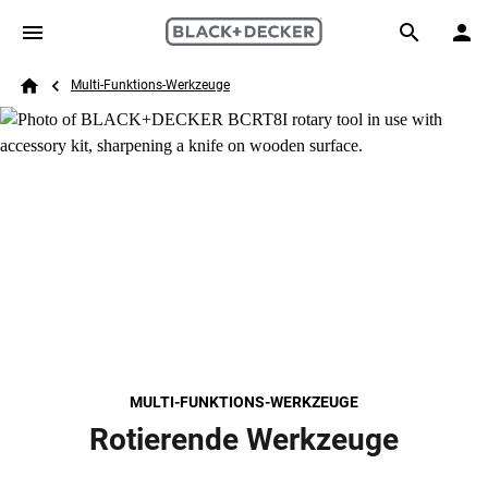
Skip to main content
Breadcrumb
Search
Multi-Funktions-Werkzeuge
Home
MULTI-FUNKTIONS-WERKZEUGE
Rotierende Werkzeuge